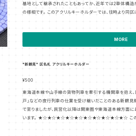
基地として継承されたこともあってか、近年では2車体構造
の様相です。 このアクリルキーホルダーでは、往時より同
も受け継がれている区名札をモチーフに、特に同機関区の特
再現しました。 ★☆★☆★☆★☆★☆★☆★☆★☆★☆★☆ このアイテム・デザインモチーフについて
機関車の所属している基地を判別するために、機関車のボデ
MORE
す。 機関車を保有している会社の別はもちろんのこと、そ
まちのため、"どの基地に所属しているか" ということも機
区名札とその札差しをイメージしたアクリルキーホルダーを
"新鶴見" 区名札 アクリルキーホルダー
してみてください。 バリエーションアイテムも続々製品化予定!! #高崎機関区 #EH200 #EF210 #
物 #ブルーサンダー #桃太郎
¥500
東海道本線や山手線の貨物列車を牽引する機関車を抱え、国
戸」などの夜行列車の仕業を受け継いだことのある新鶴見
で至りましたが、民営化以降は関東圏や東海道本線方面に
います。 ★☆★☆★☆★☆★☆★☆★☆★☆★☆★☆ このアイテム・デザインモチーフについて 機関
車の所属している基地を判別するために、機関車のボディに
関車を保有している会社の別はもちろんのこと、そのスペッ