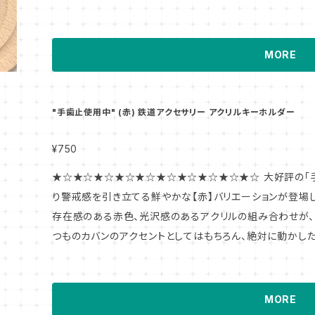
目にされたことのある方・実際にお使いの方も少なくないかもしれませんね。 こ
際、使用後の撤去忘れによってトラブルとなるケースも残念な
っかり" を予防するべく、主に鉄道分野で活用されている
MORE
ートです。 手歯止めを使用している間は運転室の制御器な
げておくことで、事故を未然に防ごうというアイテムです。
ルキーホルダーになりました。 鉄道グッズのキーホルダーとしてお楽しみいただくも良し、ドライブの安
"手歯止使用中" (赤) 鉄道アクセサリー アクリルキーホルダー
全対策に！？ご活用いただくも良し、さまざまな活用方法を探
¥750
★☆★☆★☆★☆★☆★☆★☆★☆★☆★☆ 大好評の「手歯止メ使用中」アクリルキーホルダーに、よ
り警戒感を引き立てる鮮やかな【赤】バリエーションが登場しました！ 実物さながらの無
存在感のある赤色、光沢感のあるアクリルの組み合わせが、"
つものカバンのアクセントとしてはもちろん、絶対に動かし
モアあふれる目印としてもお楽しみください。
MORE