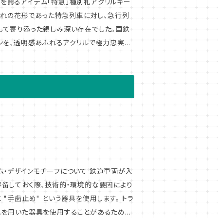
して寄り添った親しみ深い存在でした。国鉄
ンを、透明感あふれるアクリルで極力忠実に
れらの機器の登場以前は金属製や樹脂製のプ
要に応じて手作業で差し替えることで乗客へ
品化予
ンモチーフについて 鉄道車両が入
留しておく際、技術的・環境的な要因により
"手歯止め" という器具を使用します。 トラ
理を用いた器具を使用することがあるため、