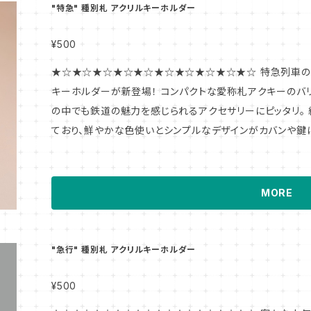
"特急" 種別札 アクリルキーホルダー
¥500
★☆★☆★☆★☆★☆★☆★☆★☆★☆★☆ 特急列車のサイドビューでお馴染みの、種別札アクリル
キーホルダーが新登場！ コンパクトな愛称札アクキーのバリエーションアイテムとなっており、日常生活
の中でも鉄道の魅力を感じられるアクセサリーにピッタリ。
ており、鮮やかな色使いとシンプルなデザインがカバンや鍵
テムです。 ★☆★☆★☆★☆★☆★☆★☆★☆★☆★☆ このアイテム・デザインモチーフについて 現
在はごく一般的となっている鉄道の車体側面の表示器です
製のプレートを掲げ、列車の愛称や運行種別・座席種別を示
MORE
乗客への案内としていました。 今回製品化するアクリルキーホルダーは、それらのプレートの中でも特
に列車の種別を掲示するためのものをモチーフとしてデザインしました。 バリエーシ
製品化予定!!
"急行" 種別札 アクリルキーホルダー
¥500