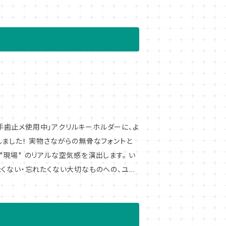
のような器具を使用した
がら少なくないのですが、そのような "う
のが「手歯止メ使用中」という注意喚起のプレ
ど、運転操作にあたって目につき易い所に掲
そんなひと品が今回ミニチュアサイズなアクリ
してみてください！
骨なフォントと
現場" のリアルな空気感を演出します。 い
たくない・忘れたくない大切なものへの、ユー