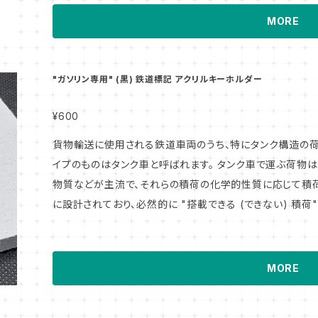
のため、"どの基地に所属しているか" ということも機関車にと
MORE
札とその札差しをイメージしたアクリルキーホルダーをご用
みてください。 バリエーションアイテムも続々製品化予定!! #EF65 #JR貨物 #直流一般色 #ブルートレ
イン
"ガソリン専用" (黒) 鉄道標記 アクリルキーホルダー
¥600
貨物輸送に使用される鉄道車両のうち、特にタンク構造の
イプのものはタンク車と呼ばれます。 タンク車で運ぶ荷物はガソリンなどをはじめとする石油類や化学
物質などが主流で、それらの積荷の化学的性質に応じて積
に設計されており、必然的に "搭載できる (できない) 積荷
らの搭載可能な積荷の品目を定めたルールが「専用種別」
が必ず標記されています。 今回はその専用種別標示のうち、黒色のタンク体に白文字でペイントされた
「ガソリン」専用種別をモチーフとしたアクリルキーホルダー
MORE
もちろん、ご愛用の自家用車 (ガソリンエンジン車) のキーホ