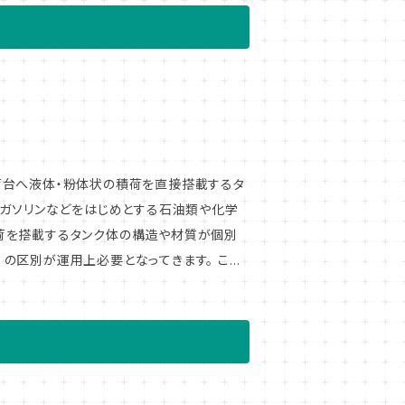
っては重要なアイデンティティです。 区名
意しました。お気に入りの1枚をぜひ探して
荷台へ液体・粉体状の積荷を直接搭載するタ
荷を搭載するタンク体の構造や材質が個別
" の区別が運用上必要となってきます。 これ
で、タンク車にはその専用種別が何であるか
を製作。 手回り品のアクセサリーとしては
ルダーとしてもオススメ!?です。