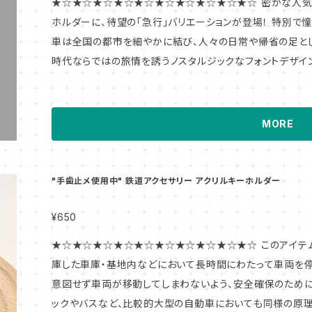
★☆★☆★☆★☆★☆★☆★☆★☆★☆★☆ 密かな人気を誇るアイテム「特急」種別札アクリルキー
ホルダーに、待望の「急行」バリエーションが登場！ 特別で憧れの花形であった特急列車に対し、急行列
車は全国の都市を細やかに結び、人々の日常や帰省の足と
時代ならではの旅情を誘うノスタルジックなフォントデザイ
再現。 「特急」アクキーと組み合わせて、かつてのターミナル駅のロマンやノスタルジーをお楽しみくださ
い。 ★☆★☆★☆★☆★☆★☆★☆★☆★☆★☆ このアイテム・デザインモチーフについて 現在はご
く一般的となっている鉄道の車体側面の表示器ですが、そ
MORE
レートを掲げ、列車の愛称や運行種別・座席種別を示し、必
の案内としていました。 今回製品化するアクリルキーホルダーは、それらのプレートの中でも特に列車の
種別を掲示するためのものをモチーフとしてデザインしました。 バリエーションアイテムも続々製
"手歯止メ使用中" 鉄道アクセサリー アクリルキーホルダー
定!! #国鉄急行 #急行列車 #急行形電車 #サボ
¥650
★☆★☆★☆★☆★☆★☆★☆★☆★☆★☆ このアイテム・デザイ
庫した車庫・基地内などにおいて長時間にわたって車両を停
意図せず車両が移動してしまわないよう、安全確保のために 
ックやバスなど、比較的大型の自動車においても同様の原