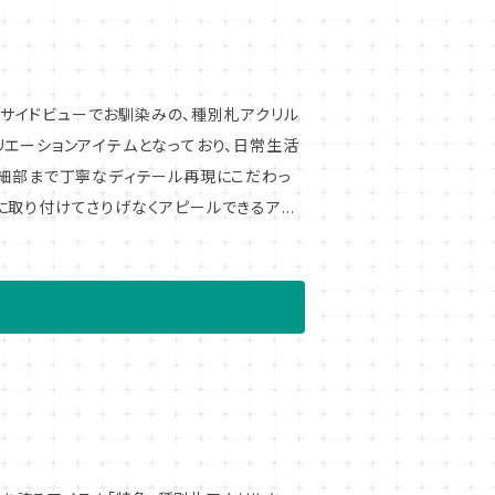
 細部まで丁寧なディテール再現にこだわっ
に取り付けてさりげなくアピールできるアイ
が、それらの機器の登場以前は金属製や樹脂
し、必要に応じて手作業で差し替えることで
ョンアイテムも続々