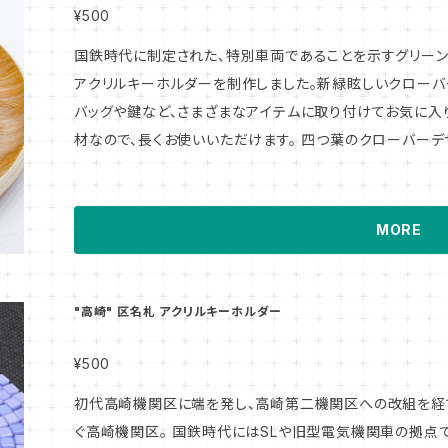
¥500
国鉄時代に制定された、特別車両であることを示すグリーン
アクリルキーホルダーを制作しました。新緑眩しいクローバ
バッグや鍵など、さまざまなアイテムに取り付けてお気に入
材なので、長くお使いいただけます。 四つ葉のクローバー
なし！？ #グリーン車 #ピクトグラム #新幹線 #特急 #
MORE
"高崎" 区名札 アクリルキーホルダー
¥500
初代高崎機関区に端を発し、高崎第二機関区への改組を経
ぐ高崎機関区。 国鉄時代にはSLや旧型電気機関車の拠点