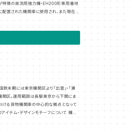
が特徴の直流用強力機・EH200形専用基地
区に配置された機関車に使用され、また現在で
徴である異字体の "髙" の意匠を忠実に
ィには必ず「区名札」が差し込まれていま
のスペックや運用目的に応じて所属基地もまち
関車にとっては重要なアイデンティティです。
ご用意しました。お気に入りの1枚をぜひ探
JR貨
鉄末期には東京機関区より「出雲」・「瀬
機関区。運用範囲は長駆東京から下関にま
おける貨物機関車の中心的な拠点となって
は必ず「区名札」が差し込まれています。 機
クや運用目的に応じて所属基地もまちまち