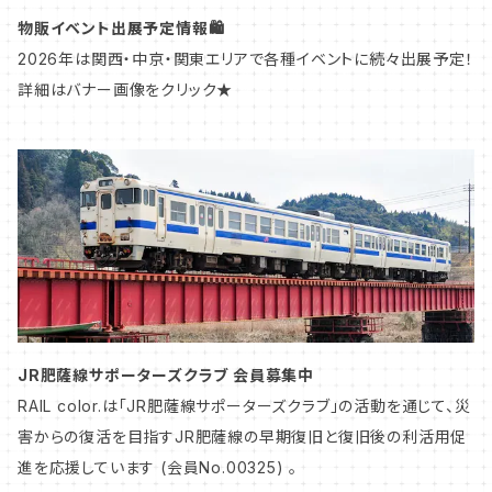
マスキングテープ
鉄道アクセサリー
北陸
物販イベント出展予定情報🛍️
2026年は関西・中京・関東エリアで各種イベントに続々出展予定！
ペーパーコースター
愛称札・種別札
中部
詳細はバナー画像をクリック★
鉄道模型グッズ
ヘッドマーク・トレインマーク
関西
アタッチメント
車号プレート
中国
鉄道模型グッズ
九州
東海道本線／東海道新幹線
JR肥薩線サポーターズクラブ 会員募集中
山陽本線／山陽新幹線
RAIL color.は「JR肥薩線サポーターズクラブ」の活動を通じて、災
害からの復活を目指すJR肥薩線の早期復旧と復旧後の利活用促
進を応援しています (会員No.00325) 。
中央本線