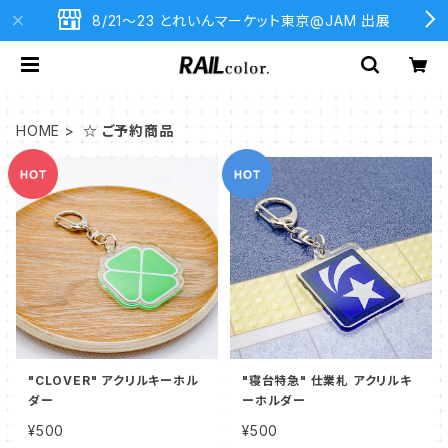
8/21〜23 とれいんマーケット東京@JAM 出展
HOME
☆ ご予約商品
"CLOVER" アクリルキーホル
"寝台特急" 仕業札 アクリルキ
ダー
ーホルダー
¥500
¥500