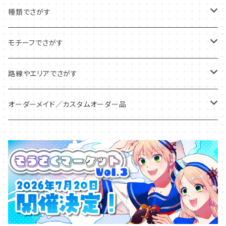
種類でさがす
アクリルキーホルダー
モチーフでさがす
アクリルチャーム
ピクトグラム
路線やエリアでさがす
アンブレラ/ボトルマーカー
信号・標識
全国
オーダーメイド／カスタムオーダー品
めじるしチャーム
区名札
北海道
アクリルキーホルダー
アクリルジオラマ
仕業札・識別札
関東
アクリルチャーム
アクリルスタンド
鉄道標記
甲信越