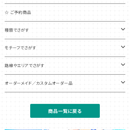
☆ ご予約商品
種類でさがす
アクリルキーホルダー
モチーフでさがす
アクリルチャーム
ピクトグラム
路線やエリアでさがす
アンブレラ/ボトルマーカー
信号・標識
全国
オーダーメイド／カスタムオーダー品
めじるしチャーム
区名札
北海道
アクリルキーホルダー
商品一覧に戻る
アクリルジオラマ
仕業札・識別札
関東
アクリルチャーム