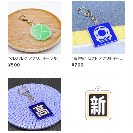
"CLOVER" アクリルキーホルダ
"新幹線" ピクト アクリルキーホ
ー
ルダー (ブルー)
¥500
¥700