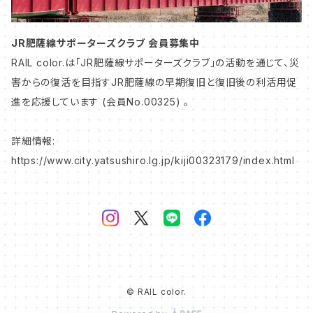
中央本線
JR肥薩線サポーターズクラブ 会員募集中
RAIL color.は「JR肥薩線サポーターズクラブ」の活動を通じて、災
害からの復活を目指すJR肥薩線の早期復旧と復旧後の利活用促
上越線
進を応援しています (会員No.00325) 。
信越本線
詳細情報:
https://www.city.yatsushiro.lg.jp/kiji00323179/index.html
総武本線
山陰本線
私鉄・第三セクター
© RAIL color.
北陸本線