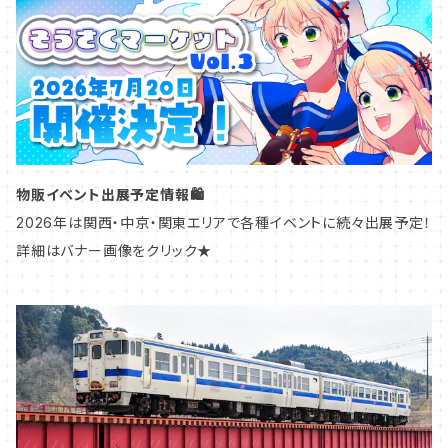
アクリルスタンド
鉄道標記
甲信越
マスキングテープ
鉄道アクセサリー
北陸
ペーパーコースター
愛称札・種別札
中部
物販イベント出展予定情報🛍️
鉄道模型グッズ
ヘッドマーク・トレインマーク
関西
2026年は関西・中京・関東エリアで各種イベントに続々出展予定！
詳細はバナー画像をクリック★
アタッチメント
車号プレート
中国
鉄道模型グッズ
九州
東海道本線／東海道新幹線
山陽本線／山陽新幹線