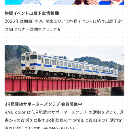
マスキングテープ
鉄道アクセサリー
北陸
物販イベント出展予定情報🛍️
2026年は関西・中京・関東エリアで各種イベントに続々出展予定！
ペーパーコースター
愛称札・種別札
中部
詳細はバナー画像をクリック★
鉄道模型グッズ
ヘッドマーク・トレインマーク
関西
アタッチメント
車号プレート
中国
鉄道模型グッズ
九州
東海道本線／東海道新幹線
JR肥薩線サポーターズクラブ 会員募集中
山陽本線／山陽新幹線
RAIL color.は「JR肥薩線サポーターズクラブ」の活動を通じて、災
害からの復活を目指すJR肥薩線の早期復旧と復旧後の利活用促
進を応援しています (会員No.00325) 。