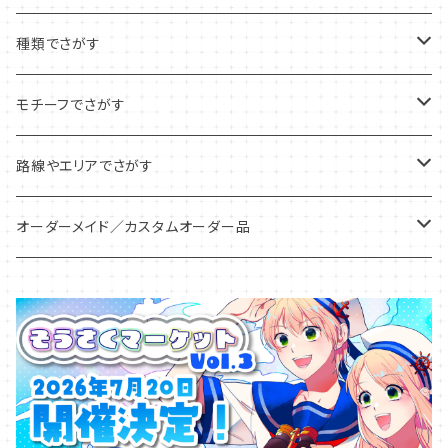
種類でさがす
アクリルキーホルダー
モチーフでさがす
アクリルチャーム
ピクトグラム
路線やエリアでさがす
アンブレラ/ボトルマーカー
信号・標識
全国
オーダーメイド／カスタムオーダー品
めじるしチャーム
区名札
北海道
アクリルキーホルダー
アクリルジオラマ
仕業札・識別札
関東
アクリルチャーム
アクリルスタンド
鉄道標記
甲信越