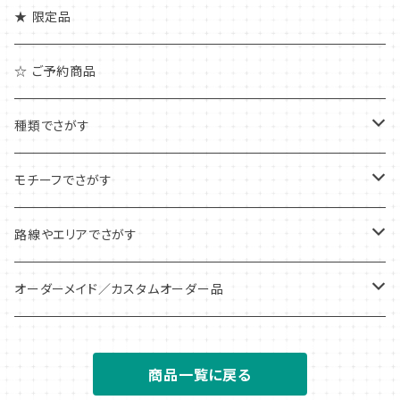
★ 限定品
☆ ご予約商品
種類でさがす
アクリルキーホルダー
モチーフでさがす
アクリルチャーム
ピクトグラム
路線やエリアでさがす
アンブレラ/ボトルマーカー
信号・標識
全国
オーダーメイド／カスタムオーダー品
めじるしチャーム
区名札
北海道
アクリルキーホルダー
商品一覧に戻る
アクリルジオラマ
仕業札・識別札
関東
アクリルチャーム