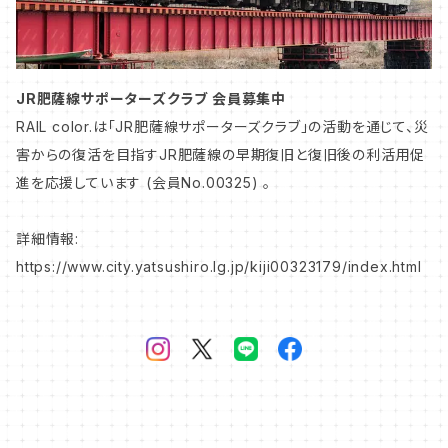
山陽本線／山陽新幹線
中央本線
JR肥薩線サポーターズクラブ 会員募集中
RAIL color.は「JR肥薩線サポーターズクラブ」の活動を通じて、災
害からの復活を目指すJR肥薩線の早期復旧と復旧後の利活用促
上越線
進を応援しています (会員No.00325) 。
信越本線
詳細情報:
https://www.city.yatsushiro.lg.jp/kiji00323179/index.html
総武本線
山陰本線
私鉄・第三セクター