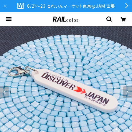
8/21〜23 とれいんマーケット東京@JAM 出展