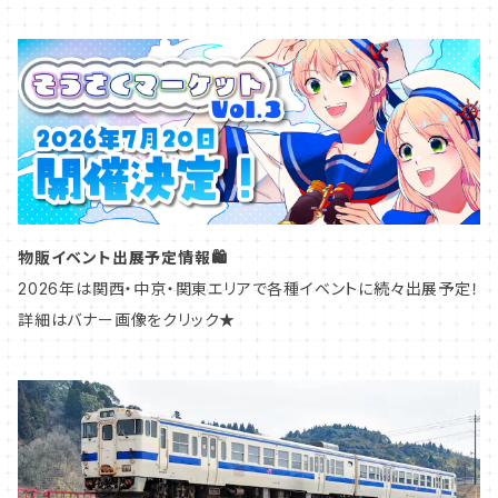
アクリルスタンド
鉄道標記
甲信越
マスキングテープ
鉄道アクセサリー
北陸
ペーパーコースター
愛称札・種別札
中部
物販イベント出展予定情報🛍️
鉄道模型グッズ
ヘッドマーク・トレインマーク
関西
2026年は関西・中京・関東エリアで各種イベントに続々出展予定！
詳細はバナー画像をクリック★
アタッチメント
車号プレート
中国
鉄道模型グッズ
九州
東海道本線／東海道新幹線