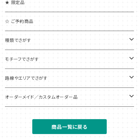
★ 限定品
☆ ご予約商品
種類でさがす
アクリルキーホルダー
モチーフでさがす
アクリルチャーム
ピクトグラム
路線やエリアでさがす
アンブレラ/ボトルマーカー
信号・標識
全国
オーダーメイド／カスタムオーダー品
めじるしチャーム
区名札
北海道
アクリルキーホルダー
商品一覧に戻る
アクリルジオラマ
仕業札・識別札
関東
アクリルチャーム