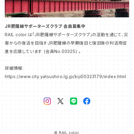
山陽本線／山陽新幹線
中央本線
JR肥薩線サポーターズクラブ 会員募集中
RAIL color.は「JR肥薩線サポーターズクラブ」の活動を通じて、災
害からの復活を目指すJR肥薩線の早期復旧と復旧後の利活用促
上越線
進を応援しています (会員No.00325) 。
信越本線
詳細情報:
https://www.city.yatsushiro.lg.jp/kiji00323179/index.html
総武本線
山陰本線
私鉄・第三セクター
© RAIL color.