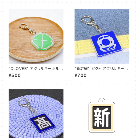
"CLOVER" アクリルキーホルダ
"新幹線" ピクト アクリルキーホ
ー
ルダー (ブルー)
¥500
¥700