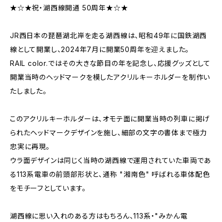
★☆★祝・湖西線開通 50周年★☆★
JR西日本の琵琶湖北岸を走る湖西線は、昭和49年に国鉄湖西
線として開業し、2024年7月に開業50周年を迎えました。
RAIL color.ではその大きな節目の年を記念し、応援グッズとして
開業当時のヘッドマークを模したアクリルキーホルダーを制作い
たしました。
このアクリルキーホルダーは、オモテ面に開業当時の列車に掲げ
られたヘッドマークデザインを施し、細部の文字の書体まで極力
忠実に再現。
ウラ面デザインは同じく当時の湖西線で運用されていた車両であ
る113系電車の前頭部形状と、通称 "湘南色" 呼ばれる車体配色
をモチーフとしています。
湖西線に思い入れのある方はもちろん、113系・"みかん電