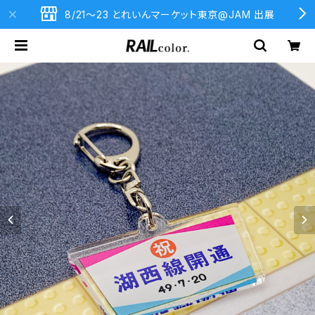
8/21〜23 とれいんマーケット東京@JAM 出展