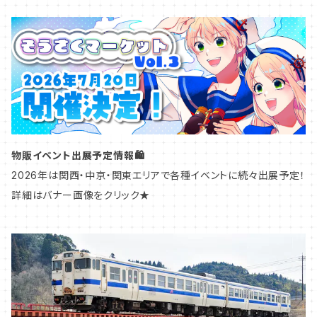
アクリルスタンド
鉄道標記
甲信越
マスキングテープ
鉄道アクセサリー
北陸
ペーパーコースター
愛称札・種別札
中部
物販イベント出展予定情報🛍️
鉄道模型グッズ
ヘッドマーク・トレインマーク
関西
2026年は関西・中京・関東エリアで各種イベントに続々出展予定！
詳細はバナー画像をクリック★
アタッチメント
車号プレート
中国
鉄道模型グッズ
九州
東海道本線／東海道新幹線