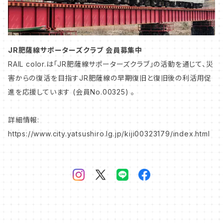
山陽本線／山陽新幹線
中央本線
JR肥薩線サポーターズクラブ 会員募集中
RAIL color.は「JR肥薩線サポーターズクラブ」の活動を通じて、災
害からの復活を目指すJR肥薩線の早期復旧と復旧後の利活用促
上越線
進を応援しています (会員No.00325) 。
信越本線
詳細情報:
https://www.city.yatsushiro.lg.jp/kiji00323179/index.html
総武本線
山陰本線
私鉄・第三セクター