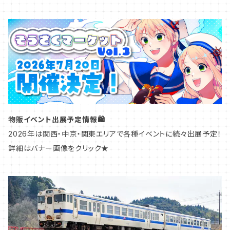
アクリルスタンド
鉄道標記
甲信越
マスキングテープ
鉄道アクセサリー
北陸
ペーパーコースター
愛称札・種別札
中部
物販イベント出展予定情報🛍️
鉄道模型グッズ
ヘッドマーク・トレインマーク
関西
2026年は関西・中京・関東エリアで各種イベントに続々出展予定！
詳細はバナー画像をクリック★
アタッチメント
車号プレート
中国
鉄道模型グッズ
九州
東海道本線／東海道新幹線