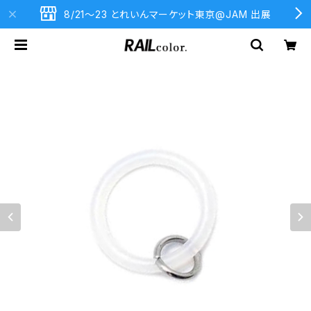
8/21〜23 とれいんマーケット東京@JAM 出展