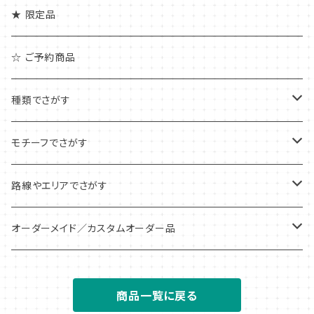
★ 限定品
☆ ご予約商品
種類でさがす
アクリルキーホルダー
モチーフでさがす
アクリルチャーム
ピクトグラム
路線やエリアでさがす
アンブレラ/ボトルマーカー
信号・標識
全国
オーダーメイド／カスタムオーダー品
めじるしチャーム
区名札
北海道
アクリルキーホルダー
商品一覧に戻る
アクリルジオラマ
仕業札・識別札
関東
アクリルチャーム